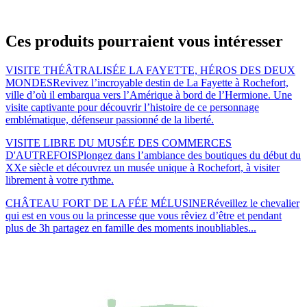
Ces produits pourraient vous intéresser
VISITE THÉÂTRALISÉE LA FAYETTE, HÉROS DES DEUX
MONDES
Revivez l’incroyable destin de La Fayette à Rochefort,
ville d’où il embarqua vers l’Amérique à bord de l’Hermione. Une
visite captivante pour découvrir l’histoire de ce personnage
emblématique, défenseur passionné de la liberté.
VISITE LIBRE DU MUSÉE DES COMMERCES
D'AUTREFOIS
Plongez dans l’ambiance des boutiques du début du
XXe siècle et découvrez un musée unique à Rochefort, à visiter
librement à votre rythme.
CHÂTEAU FORT DE LA FÉE MÉLUSINE
Réveillez le chevalier
qui est en vous ou la princesse que vous rêviez d’être et pendant
plus de 3h partagez en famille des moments inoubliables...